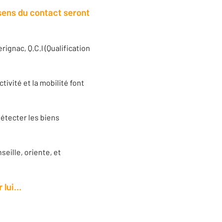
sens du contact seront
rignac, Q.C.I (Qualification
tivité et la mobilité font
détecter les biens
seille, oriente, et
r lui…