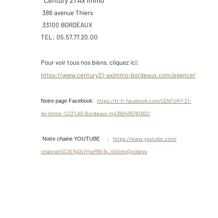
Century 21 Ax Immo
386 avenue Thiers
33100 BORDEAUX
TEL: 05.57.77.20.00
Pour voir tous nos biens, cliquez ici:
https://www.century21-aximmo-
bordeaux.com/agence/
https://fr-fr.facebook.com/
CENTURY-21-
Notre page Facebook:
Ax-Immo-%C3%A0-
Bordeaux-144390495761302/
https://www.youtube.com/
Notre chaine YOUTUBE :
channel/UC1GYgDv7r4eMBr3v_
nGGmvQ/videos