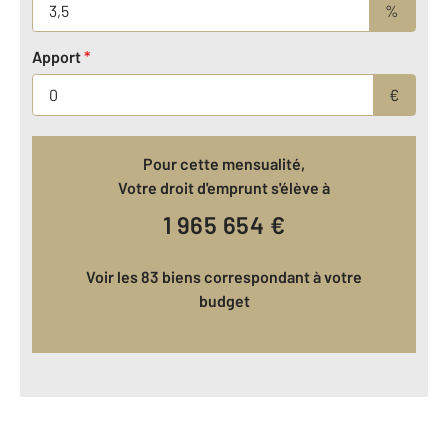
%
Apport
*
€
Pour cette mensualité,
Votre droit d'emprunt s'élève à
1 965 654
€
Voir les 83 biens correspondant à votre
budget