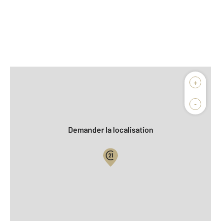
Afficher sur la carte :
+
Agence
-
Demander la localisation
Vue globale
2
Surface totale : 70 m
À savoir