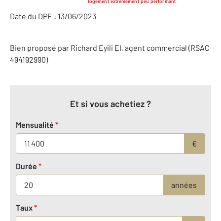
logement extrêmement peu performant
Date du DPE : 13/06/2023
Bien proposé par
Richard
Eyili
EI
, agent commercial (RSAC
494192990)
Et si vous achetiez ?
Mensualité
*
€
Durée
*
années
Taux
*