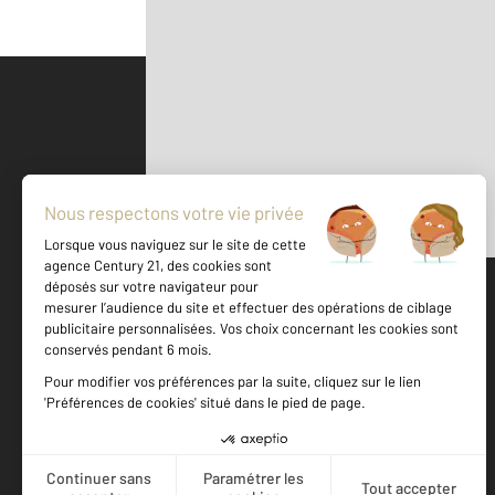
Parlons de vous, parlons biens
500 m
©
Mappy
Votre agence est notée
Achat
Vente
8,2
/
10