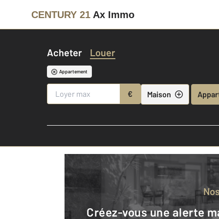
CENTURY 21
Ax Immo
Acheter
Louer
Appartement
€
Maison
Appar
No
Créez-vous une alerte mail pour être averti quand une annonce est en ligne et consultez la