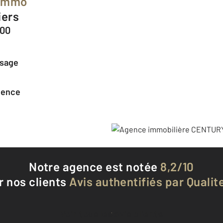
 Immo
iers
100
ssage
agence
Notre agence est notée
8,2/10
r nos clients
Avis authentifiés par Qualite
Voir tous les avis clients