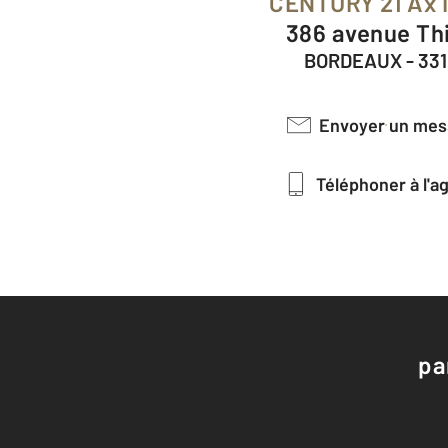
CENTURY 21 Ax
386 avenue Th
BORDEAUX - 33
Envoyer un me
Téléphoner à l'
pa