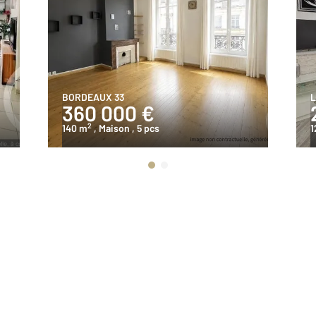
BORDEAUX 33
L
360 000 €
2
140 m
, Maison
, 5 pcs
1