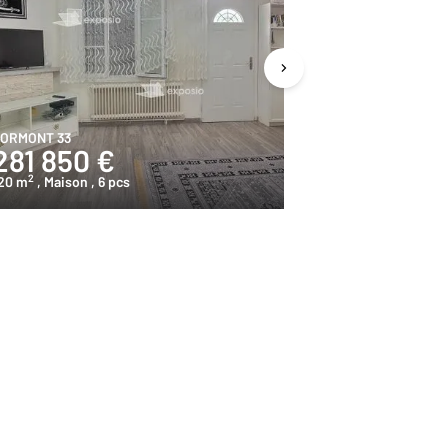
ORMONT 33
LORMONT 33
281 850 €
470 850
2
2
20 m
, Maison
, 6 pcs
228 m
, Maison