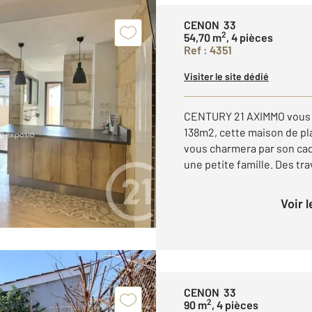
CENON 33
2
54,70 m
, 4 pièces
Ref : 4351
Visiter le site dédié
CENTURY 21 AXIMMO vous p
138m2, cette maison de pl
vous charmera par son cad
une petite famille. Des tra
Voir 
CENON 33
2
90 m
, 4 pièces