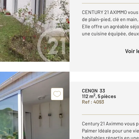
CENTURY 21 AXIMMO vous 
de plain-pied, clé en main
Elle offre un agréable séj
une cuisine équipée, deux 
Voir 
CENON 33
2
112 m
, 5 pièces
Ref : 4093
Century 21 Aximmo vous p
Palmer Idéale pour une vie
habitables répartis en une