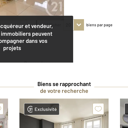
1
acquéreur et vendeur,
Afficher
biens par page
 immobiliers peuvent
ompagner dans vos
projets
Demander une
estimation
Biens se rapprochant
de votre recherche
Exclusivité