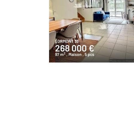
LORMONT 33
268 000 €
2
97 m
, Maison
, 5 pcs