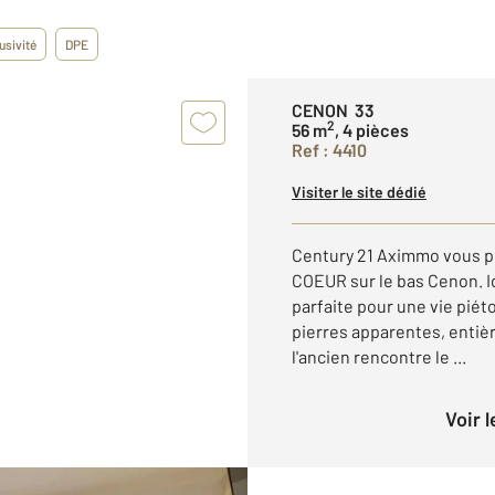
usivité
DPE
CENON 33
2
56 m
, 4 pièces
Ref : 4410
Visiter le site dédié
Century 21 Aximmo vous p
COEUR sur le bas Cenon. Id
parfaite pour une vie pié
pierres apparentes, entiè
l'ancien rencontre le ...
Voir 