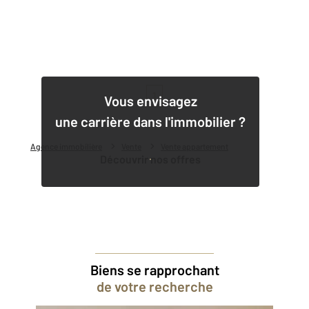
1
Vous envisagez
une carrière dans l'immobilier ?
Agence immobilière
Vente
Vente appartement
Découvrir nos offres
Biens se rapprochant
de votre recherche