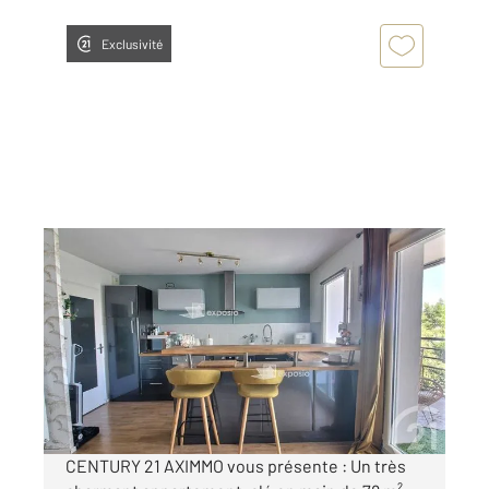
Exclusivité
FLOIRAC 33
2
77,87 m
, 3 pièces
Ref : 4394
Appartement T3 à vendre
225 000 €
Visiter le site dédié
CENTURY 21 AXIMMO vous présente : Un très