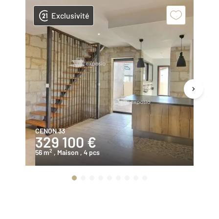
Exclusivité
CENON 33
CE
329 100 €
1
2
56 m
, Maison
, 4 pcs
54