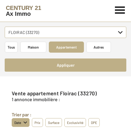
CENTURY 21
Ax Immo
FLOIRAC (33270)
Tous
Maison
Appartement
Autres
Appliquer
Vente appartement Floirac (33270)
1 annonce immobilière :
Trier par :
Date
Prix
Surface
Exclusivité
DPE