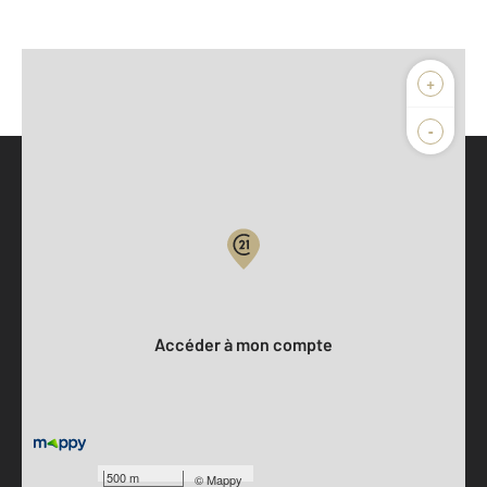
+
-
Parlons de vous, parlons biens
Votre compte :
Accéder à mon compte
500 m
©
Mappy